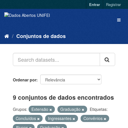
Entrar
Registrar
Conjuntos de dados
Ordenar por
9 conjuntos de dados encontrados
Grupos:
Extensão
Graduação
Etiquetas:
Concluídos
Ingressantes
Convênios
Alunos
Graduação