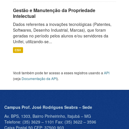
Gestão e Manutenção da Propriedade
Intelectual
Dados referentes a inovações tecnológicas (Patentes,
Softwares, Desenho Industrial, Marcas), que foram
geradas no período pelos alunos e/ou servidores da
Unifei, utilizando-se...
CSV
Você também pode ter acesso a esses registros usando a
API
(veja
Documentação da API
).
Campus Prof. José Rodrigues Seabra – Sede
Av. BPS, 1303, Bairro Pinheirinho, Itajubá – MG
Telefone: (35) 3629 – 1101 Fax: (35) 3622 – 3596
Caixa Postal 50 CEP: 37500 903