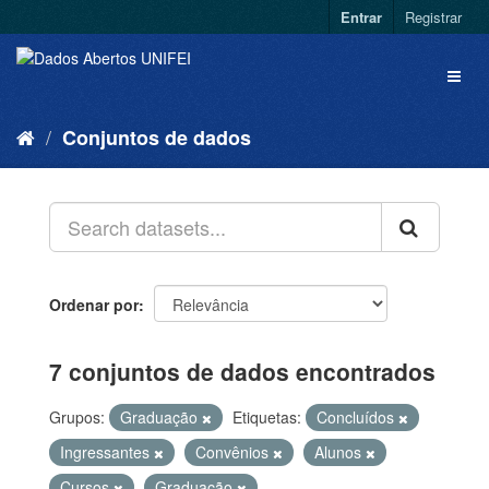
Entrar
Registrar
Conjuntos de dados
Ordenar por
7 conjuntos de dados encontrados
Grupos:
Graduação
Etiquetas:
Concluídos
Ingressantes
Convênios
Alunos
Cursos
Graduação