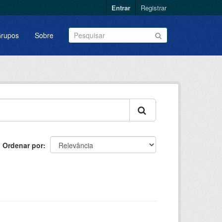
Entrar
Registrar
rupos
Sobre
Ordenar por