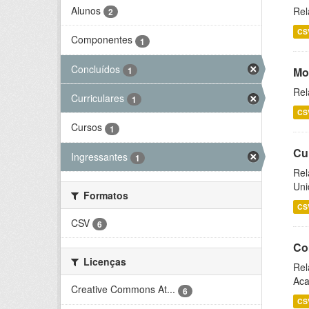
Alunos
Rel
2
CS
Componentes
1
Concluídos
1
Mo
Rel
Curriculares
1
CS
Cursos
1
Cu
Ingressantes
1
Rel
Uni
Formatos
CS
CSV
6
Co
Licenças
Rel
Aca
Creative Commons At...
6
CS