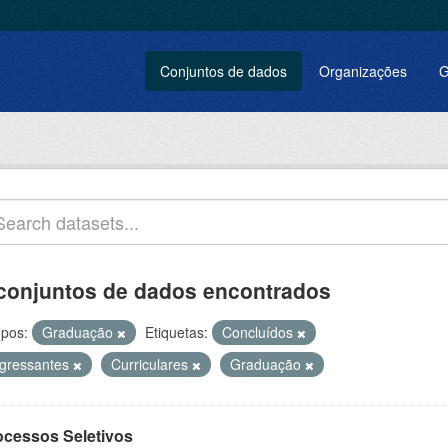
Conjuntos de dados
Organizações
G
conjuntos de dados encontrados
pos:
Graduação
Etiquetas:
Concluídos
ngressantes
Curriculares
Graduação
ocessos Seletivos