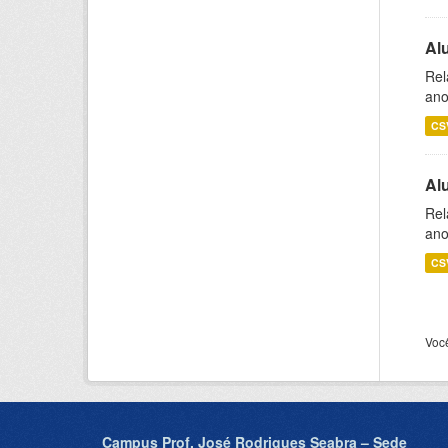
Al
Rel
ano
CS
Al
Rel
ano
CS
Voc
Campus Prof. José Rodrigues Seabra – Sede