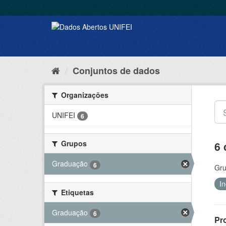
Conjuntos de dados
Organizações
UNIFEI
6
Grupos
6 
Graduação
6
Gru
I
Etiquetas
Graduação
6
Pr