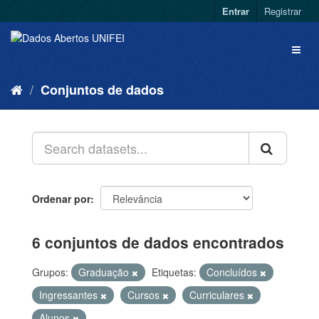
Entrar
Registrar
Conjuntos de dados
Ordenar por
6 conjuntos de dados encontrados
Grupos:
Graduação
Etiquetas:
Concluídos
Ingressantes
Cursos
Curriculares
Alunos