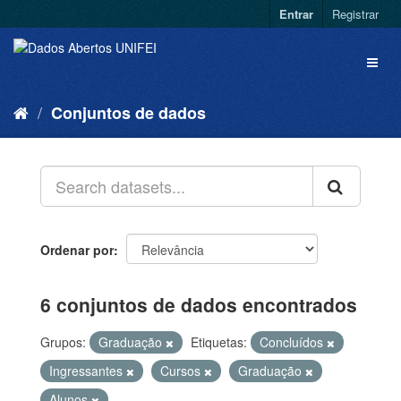
Entrar
Registrar
Conjuntos de dados
Ordenar por
6 conjuntos de dados encontrados
Grupos:
Graduação
Etiquetas:
Concluídos
Ingressantes
Cursos
Graduação
Alunos