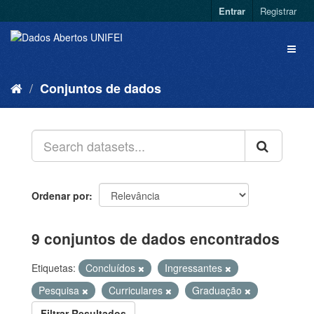
Entrar
Registrar
Conjuntos de dados
Ordenar por
9 conjuntos de dados encontrados
Etiquetas:
Concluídos
Ingressantes
Pesquisa
Curriculares
Graduação
Filtrar Resultados