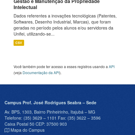
Gestão e Manutenção da Propriedade
Intelectual
Dados referentes a inovações tecnológicas (Patentes,
Softwares, Desenho Industrial, Marcas), que foram
geradas no período pelos alunos e/ou servidores da
Unifei, utilizando-se...
CSV
Você também pode ter acesso a esses registros usando a
API
(veja
Documentação da API
).
Campus Prof. José Rodrigues Seabra – Sede
Av. BPS, 1303, Bairro Pinheirinho, Itajubá – MG
Telefone: (35) 3629 – 1101 Fax: (35) 3622 – 3596
Caixa Postal 50 CEP: 37500 903
Mapa do Campus