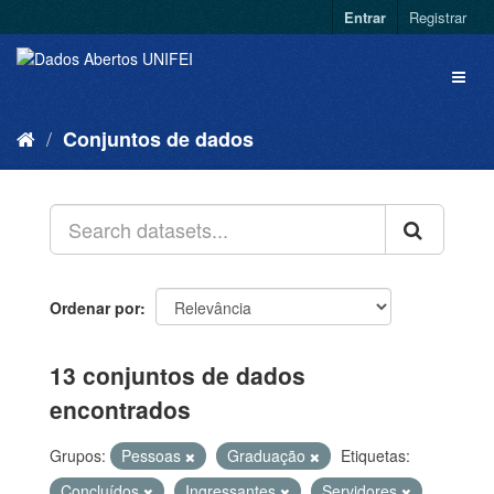
Entrar
Registrar
Conjuntos de dados
Ordenar por
13 conjuntos de dados
encontrados
Grupos:
Pessoas
Graduação
Etiquetas:
Concluídos
Ingressantes
Servidores