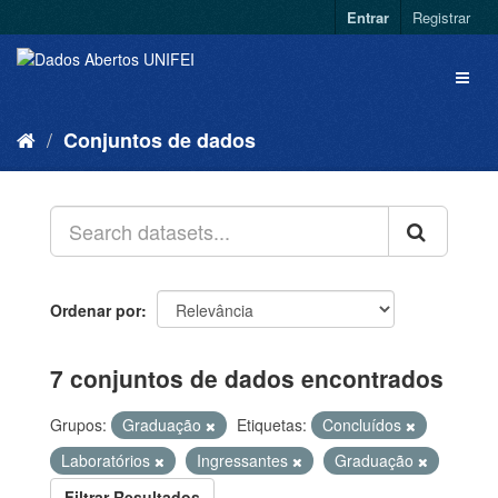
Entrar
Registrar
Conjuntos de dados
Ordenar por
7 conjuntos de dados encontrados
Grupos:
Graduação
Etiquetas:
Concluídos
Laboratórios
Ingressantes
Graduação
Filtrar Resultados