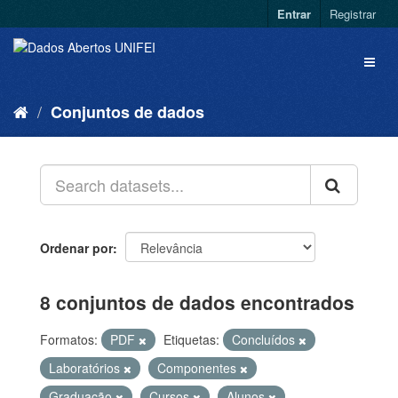
Entrar
Registrar
Conjuntos de dados
Ordenar por
8 conjuntos de dados encontrados
Formatos:
PDF
Etiquetas:
Concluídos
Laboratórios
Componentes
Graduação
Cursos
Alunos