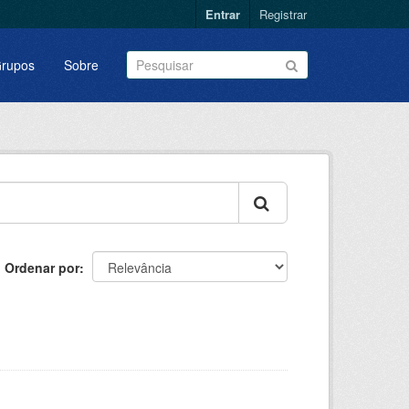
Entrar
Registrar
rupos
Sobre
Ordenar por