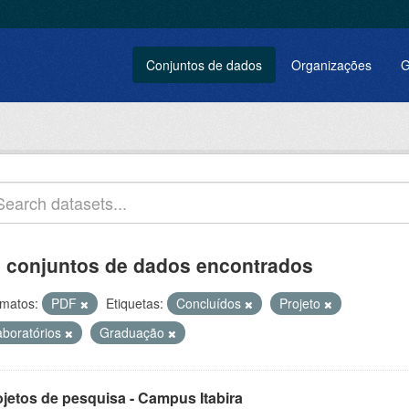
Conjuntos de dados
Organizações
G
 conjuntos de dados encontrados
matos:
PDF
Etiquetas:
Concluídos
Projeto
aboratórios
Graduação
ojetos de pesquisa - Campus Itabira