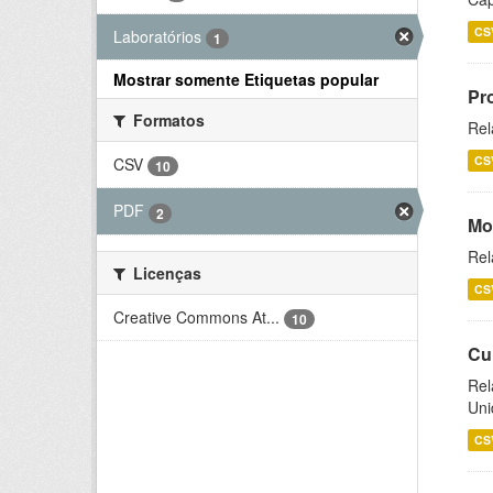
CS
Laboratórios
1
Mostrar somente Etiquetas popular
Pr
Formatos
Rel
CS
CSV
10
PDF
2
Mo
Rel
Licenças
CS
Creative Commons At...
10
Cu
Rel
Uni
CS