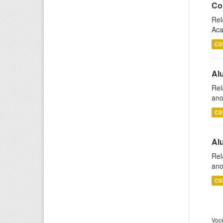
Co
Rel
Aca
CS
Al
Rel
ano
CS
Al
Rel
ano
CS
Voc