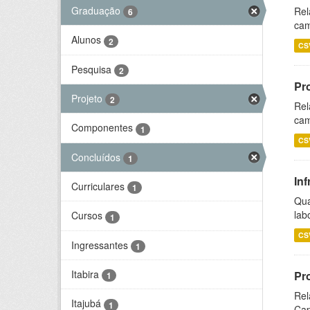
Graduação
Rel
6
cam
Alunos
2
CS
Pesquisa
2
Pr
Projeto
2
Rel
cam
Componentes
1
CS
Concluídos
1
Inf
Curriculares
1
Qua
lab
Cursos
1
CS
Ingressantes
1
Itabira
Pr
1
Rel
Itajubá
1
Cap