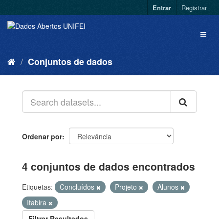
Entrar
Registrar
Conjuntos de dados
Ordenar por
4 conjuntos de dados encontrados
Etiquetas:
Concluídos
Projeto
Alunos
Itabira
Filtrar Resultados