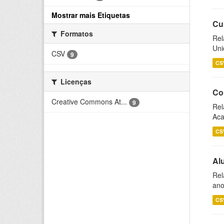
Mostrar mais Etiquetas
Cu
Formatos
Rel
Uni
CSV
9
CS
Licenças
Co
Creative Commons At...
9
Rel
Aca
CS
Al
Rel
ano
CS