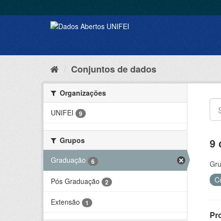
Conjuntos de dados
Organizações
UNIFEI
9
Grupos
9 
Graduação
6
Gru
C
Pós Graduação
2
Extensão
1
Pr