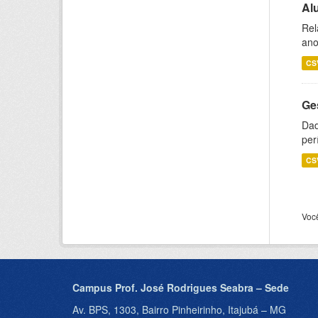
Al
Rel
ano
CS
Ge
Dad
per
CS
Voc
Campus Prof. José Rodrigues Seabra – Sede
Av. BPS, 1303, Bairro Pinheirinho, Itajubá – MG