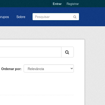
Entrar
Registrar
rupos
Sobre
Ordenar por