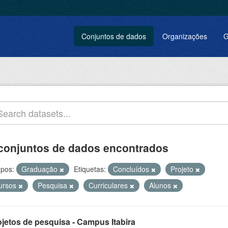
Conjuntos de dados
Organizações
G
conjuntos de dados encontrados
pos:
Graduação
Etiquetas:
Concluídos
Projeto
ursos
Pesquisa
Curriculares
Alunos
ojetos de pesquisa - Campus Itabira