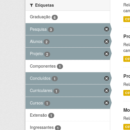
Rel
Etiquetas
cam
Graduação
6
CS
Pesquisa
3
Pr
Alunos
2
Rel
cam
Projeto
2
CS
Componentes
1
Pr
Concluídos
1
Rel
Curriculares
1
CS
Cursos
1
Mo
Extensão
1
Rel
Ingressantes
CS
1