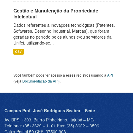
Gestão e Manutenção da Propriedade
Intelectual
Dados referentes a inovações tecnológicas (Patentes,
Softwares, Desenho Industrial, Marcas), que foram
geradas no período pelos alunos e/ou servidores da
Unifei, utilizando-se...
CSV
Você também pode ter acesso a esses registros usando a
API
(veja
Documentação da API
).
Campus Prof. José Rodrigues Seabra – Sede
Av. BPS, 1303, Bairro Pinheirinho, Itajubá – MG
Telefone: (35) 3629 – 1101 Fax: (35) 3622 – 3596
Caixa Postal 50 CEP: 37500 903