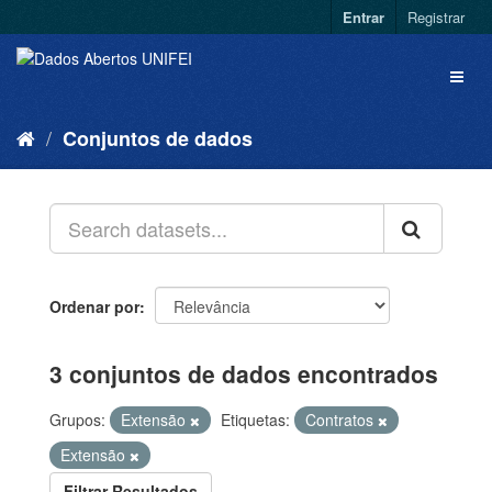
Entrar
Registrar
Conjuntos de dados
Ordenar por
3 conjuntos de dados encontrados
Grupos:
Extensão
Etiquetas:
Contratos
Extensão
Filtrar Resultados