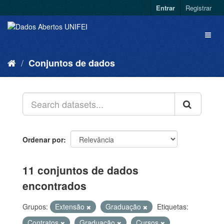
Entrar
Registrar
Conjuntos de dados
Ordenar por
11 conjuntos de dados
encontrados
Grupos:
Extensão
Graduação
Etiquetas:
Contratos
Graduação
Cursos