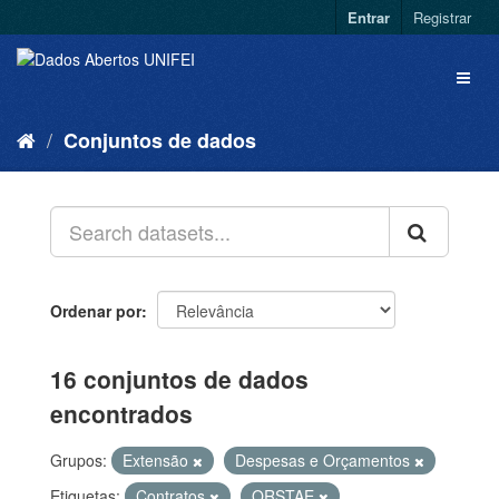
Entrar
Registrar
Conjuntos de dados
Ordenar por
16 conjuntos de dados
encontrados
Grupos:
Extensão
Despesas e Orçamentos
Etiquetas:
Contratos
QRSTAE