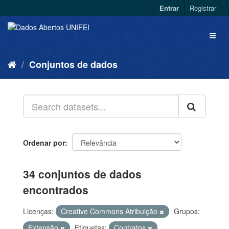
Entrar
Registrar
Conjuntos de dados
Ordenar por
34 conjuntos de dados
encontrados
Licenças:
Creative Commons Atribuição
Grupos:
Extensão
Etiquetas:
Contratos