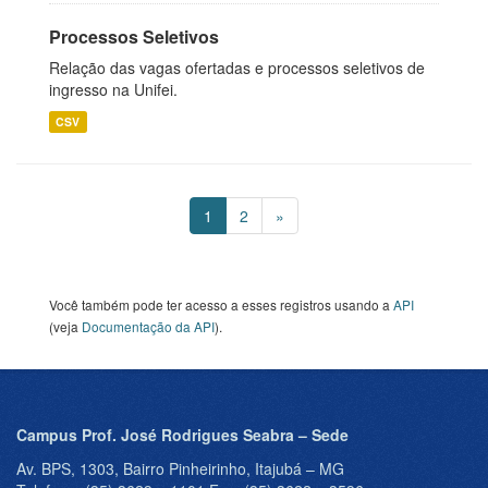
Processos Seletivos
Relação das vagas ofertadas e processos seletivos de
ingresso na Unifei.
CSV
1
2
»
Você também pode ter acesso a esses registros usando a
API
(veja
Documentação da API
).
Campus Prof. José Rodrigues Seabra – Sede
Av. BPS, 1303, Bairro Pinheirinho, Itajubá – MG