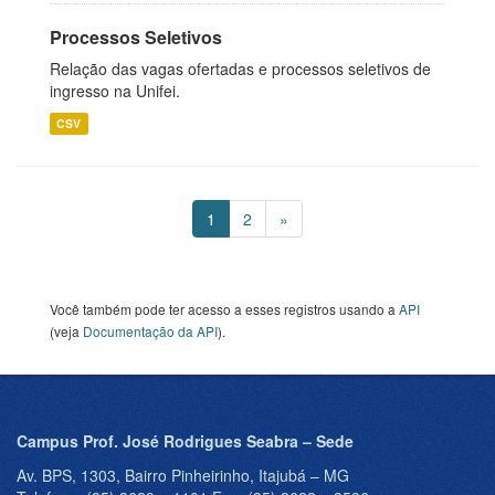
Processos Seletivos
Relação das vagas ofertadas e processos seletivos de
ingresso na Unifei.
CSV
1
2
»
Você também pode ter acesso a esses registros usando a
API
(veja
Documentação da API
).
Campus Prof. José Rodrigues Seabra – Sede
Av. BPS, 1303, Bairro Pinheirinho, Itajubá – MG