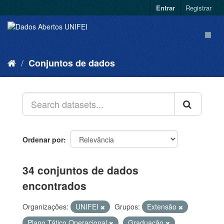
Entrar
Registrar
Conjuntos de dados
Ordenar por
34 conjuntos de dados
encontrados
Organizações:
UNIFEI
Grupos:
Extensão
Plano Tático Operacional
Graduação