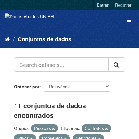
Entrar
Registrar
Conjuntos de dados
Ordenar por
11 conjuntos de dados
encontrados
Grupos:
Pessoas
Etiquetas:
Contratos
Ativos
Convênios
Servidores