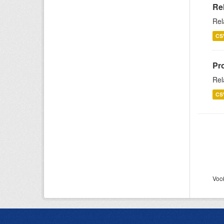
Re
Rel
CS
Pr
Rel
CS
Voc