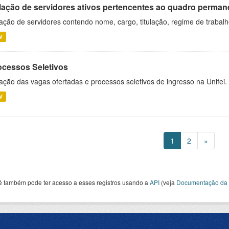
lação de servidores ativos pertencentes ao quadro permane
ação de servidores contendo nome, cargo, titulação, regime de trabal
V
ocessos Seletivos
ação das vagas ofertadas e processos seletivos de ingresso na Unifei.
V
1
2
»
ê também pode ter acesso a esses registros usando a
API
(veja
Documentação da 