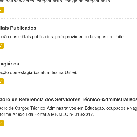
e dos servidores, cargo/função, código do cargo/função.
V
itais Publicados
ação dos editais publicados, para provimento de vagas na Unifei.
V
tagiários
ação dos estagiários atuantes na Unifei.
V
adro de Referência dos Servidores Técnico-Administrati
dro de Cargos Técnico-Administrativos em Educação, ocupados e vagos 
forme Anexo I da Portaria MP/MEC nº 316/2017.
V