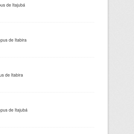
pus de Itajubá
pus de Itabira
s de Itabira
mpus de Itajubá