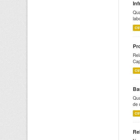
Inf
Qua
lab
CS
Pr
Rel
Cap
CS
Ba
Qua
de 
CS
Rel