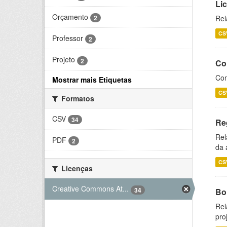
Li
Orçamento
2
Rel
CS
Professor
2
Projeto
2
Co
Con
Mostrar mais Etiquetas
CS
Formatos
CSV
34
Re
Rel
PDF
2
da 
CS
Licenças
Creative Commons At...
34
Bol
Rel
pro