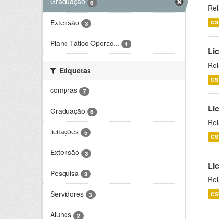
Graduação
6
Rel
Extensão
CS
3
Plano Tático Operac...
1
Lic
Rel
Etiquetas
CS
compras
7
Lic
Graduação
6
Rel
licitações
5
CS
Extensão
3
Li
Pesquisa
3
Rel
Servidores
CS
3
Alunos
2