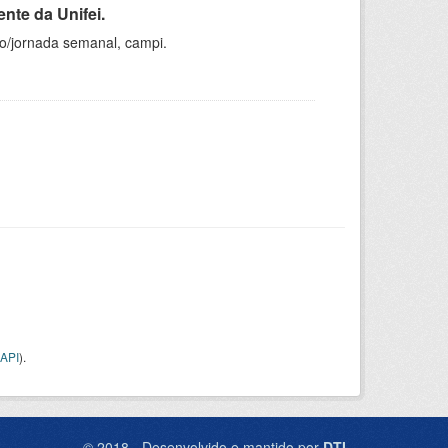
nte da Unifei.
ho/jornada semanal, campi.
API
).
© 2018 - Desenvolvido e mantido por
DTI