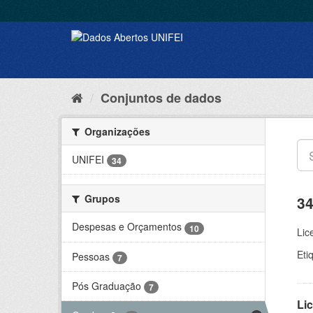
Conjuntos de dados
Organizações
UNIFEI
34
Grupos
34
Despesas e Orçamentos
10
Lic
Eti
Pessoas
7
Pós Graduação
7
Lic