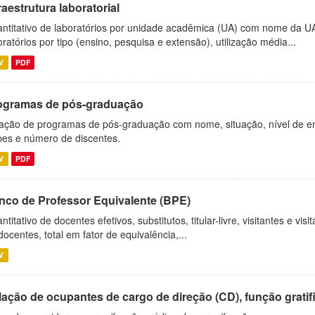
raestrutura laboratorial
ntitativo de laboratórios por unidade acadêmica (UA) com nome da U
oratórios por tipo (ensino, pesquisa e extensão), utilização média...
V
PDF
ogramas de pós-graduação
ação de programas de pós-graduação com nome, situação, nível de ens
es e número de discentes.
V
PDF
nco de Professor Equivalente (BPE)
ntitativo de docentes efetivos, substitutos, titular-livre, visitantes e vi
docentes, total em fator de equivalência,...
V
ação de ocupantes de cargo de direção (CD), função gratifi