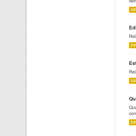
Nom
CS
Ed
Rel
CS
Es
Rel
CS
Qu
Qua
con
CS