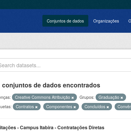
Conjuntos de dados
Organizações
G
 conjuntos de dados encontrados
enças:
Creative Commons Atribuição
Grupos:
Graduação
quetas:
Contratos
Componentes
Concluídos
Convê
itações - Campus Itabira - Contratações Diretas