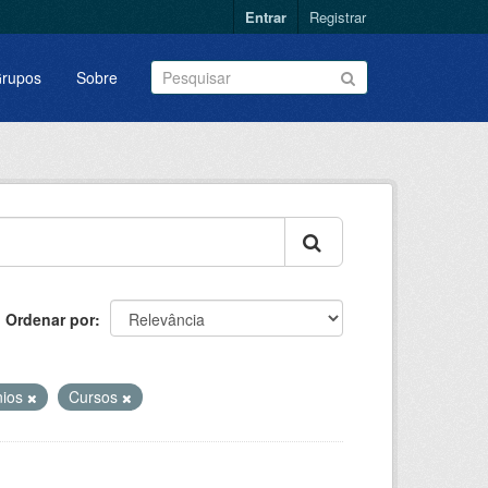
Entrar
Registrar
rupos
Sobre
Ordenar por
nios
Cursos