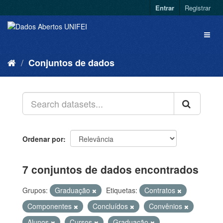
Entrar
Registrar
Conjuntos de dados
Ordenar por
7 conjuntos de dados encontrados
Grupos:
Graduação
Etiquetas:
Contratos
Componentes
Concluídos
Convênios
Alunos
Cursos
Graduação