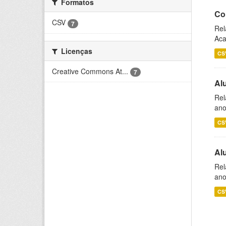
Formatos
Co
CSV
7
Rel
Aca
Licenças
CS
Creative Commons At...
7
Al
Rel
ano
CS
Al
Rel
ano
CS