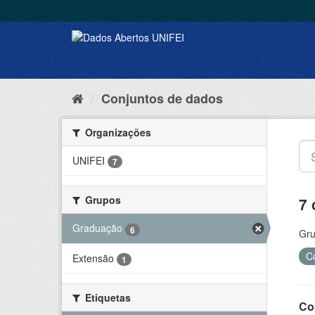
Conjuntos de dados
Organizações
UNIFEI
7
Grupos
7 
Graduação
6
Gru
C
Extensão
1
Etiquetas
Co