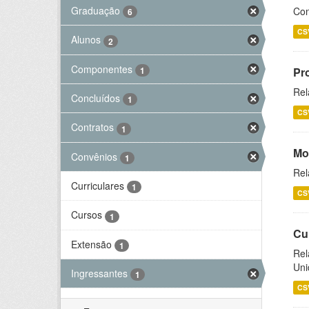
Graduação
Con
6
CS
Alunos
2
Componentes
1
Pr
Rel
Concluídos
1
CS
Contratos
1
Mo
Convênios
1
Rel
Curriculares
1
CS
Cursos
1
Cu
Extensão
1
Rel
Uni
Ingressantes
1
CS