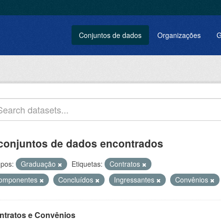
Conjuntos de dados
Organizações
G
conjuntos de dados encontrados
pos:
Graduação
Etiquetas:
Contratos
omponentes
Concluídos
Ingressantes
Convênios
ntratos e Convênios