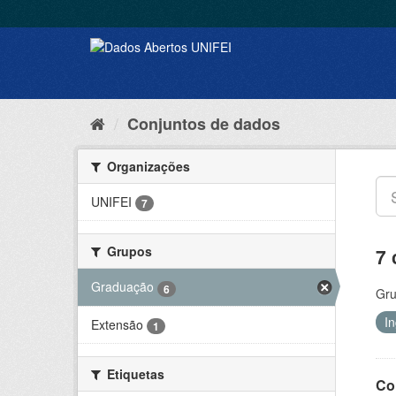
Conjuntos de dados
Organizações
UNIFEI
7
Grupos
7 
Graduação
6
Gru
I
Extensão
1
Etiquetas
Co