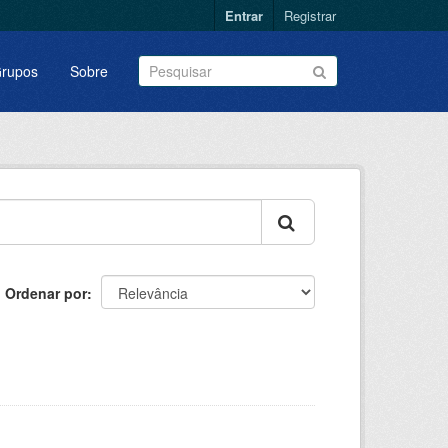
Entrar
Registrar
rupos
Sobre
Ordenar por