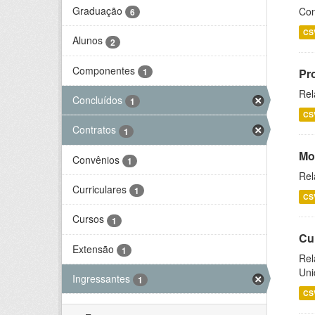
Graduação
Con
6
CS
Alunos
2
Componentes
1
Pr
Rel
Concluídos
1
CS
Contratos
1
Mo
Convênios
1
Rel
Curriculares
1
CS
Cursos
1
Cu
Extensão
1
Rel
Uni
Ingressantes
1
CS