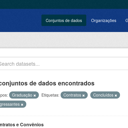
Conjuntos de dados
Organizações
G
conjuntos de dados encontrados
pos:
Graduação
Etiquetas:
Contratos
Concluídos
ngressantes
ntratos e Convênios