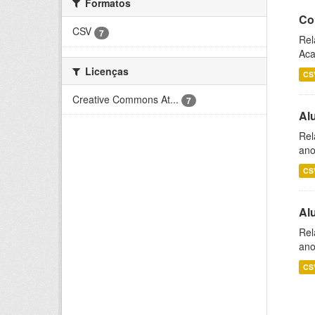
Formatos
Co
CSV
7
Rel
Aca
Licenças
CS
Creative Commons At...
7
Al
Rel
ano
CS
Al
Rel
ano
CS