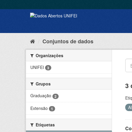
Conjuntos de dados
Organizações
UNIFEI
3
Grupos
3 
Graduação
2
Eti
A
Extensão
1
Etiquetas
Co