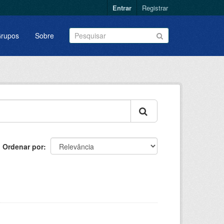
Entrar
Registrar
rupos
Sobre
Ordenar por