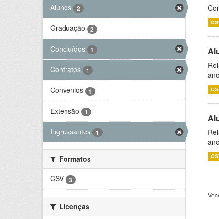
Alunos
Con
2
CS
Graduação
2
Concluídos
1
Al
Rel
Contratos
1
ano
Convênios
CS
1
Extensão
1
Al
Ingressantes
Rel
1
ano
CS
Formatos
CSV
3
Voc
Licenças