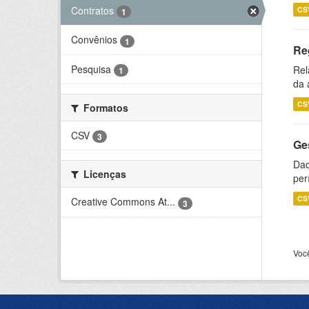
Contratos
CS
1
Convênios
1
Re
Pesquisa
Rel
1
da 
CS
Formatos
CSV
3
Ge
Dad
Licenças
per
CS
Creative Commons At...
3
Voc