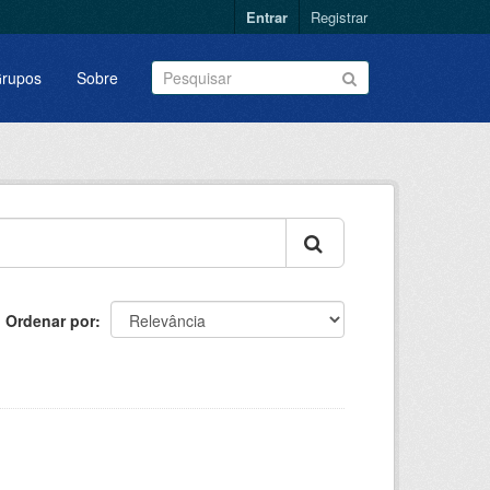
Entrar
Registrar
rupos
Sobre
Ordenar por