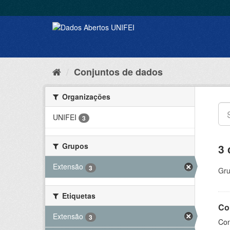
Conjuntos de dados
Organizações
UNIFEI
3
Grupos
3 
Extensão
3
Gru
Etiquetas
Co
Extensão
3
Con