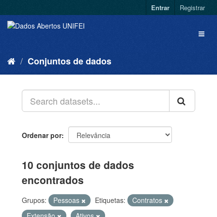
Entrar
Registrar
Conjuntos de dados
Ordenar por
10 conjuntos de dados
encontrados
Grupos:
Pessoas
Etiquetas:
Contratos
Extensão
Ativos