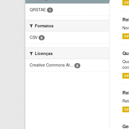
CS
QRSTAE
1
Rel
Formatos
Nom
CS
CSV
9
Qu
Licenças
Qua
Creative Commons At...
9
con
CS
Re
Rel
CS
Ge