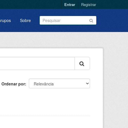
Entrar
Registrar
rupos
Sobre
Ordenar por