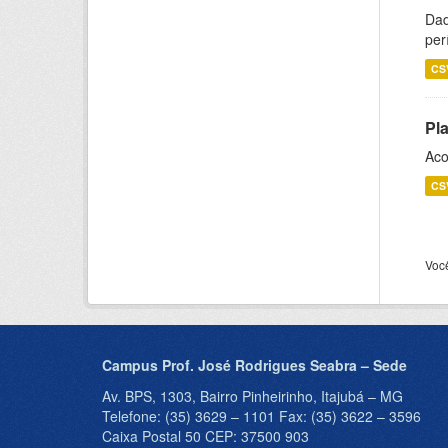
Dad
per
CS
Pl
Aco
CS
Voc
Campus Prof. José Rodrigues Seabra – Sede
Av. BPS, 1303, Bairro Pinheirinho, Itajubá – MG
Telefone: (35) 3629 – 1101 Fax: (35) 3622 – 3596
Caixa Postal 50 CEP: 37500 903