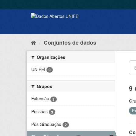
Conjuntos de dados
Organizações
UNIFEI
9
Grupos
9 
Extensão
3
Gru
E
Pessoas
3
Pós Graduação
2
Co