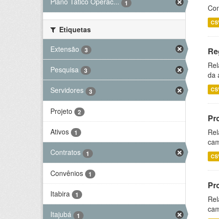
Plano Tático Operac...
1
Con
CS
Etiquetas
Extensão
3
Re
Rel
Pesquisa
3
da 
Servidores
CS
3
Projeto
2
Pr
Ativos
Rel
1
cam
Contratos
1
CS
Convênios
1
Pr
Itabira
1
Rel
cam
Itajubá
1