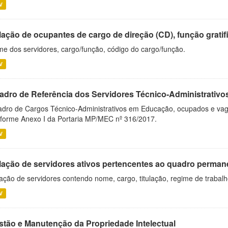
V
ação de ocupantes de cargo de direção (CD), função gratifi
e dos servidores, cargo/função, código do cargo/função.
V
adro de Referência dos Servidores Técnico-Administrati
dro de Cargos Técnico-Administrativos em Educação, ocupados e vagos 
forme Anexo I da Portaria MP/MEC nº 316/2017.
V
lação de servidores ativos pertencentes ao quadro permane
ação de servidores contendo nome, cargo, titulação, regime de trabal
V
stão e Manutenção da Propriedade Intelectual