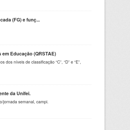
cada (FG) e funç...
vos em Educação (QRSTAE)
dos níveis de classificação “C”, “D” e “E”,
nte da Unifei.
ho/jornada semanal, campi.