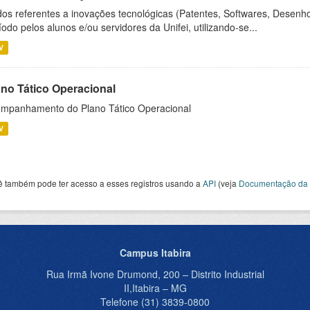
os referentes a inovações tecnológicas (Patentes, Softwares, Desenho
íodo pelos alunos e/ou servidores da Unifei, utilizando-se...
V
ano Tático Operacional
mpanhamento do Plano Tático Operacional
V
ê também pode ter acesso a esses registros usando a
API
(veja
Documentação da 
Campus Itabira
Rua Irmã Ivone Drumond, 200 – Distrito Industrial
II,Itabira – MG
Telefone (31) 3839-0800