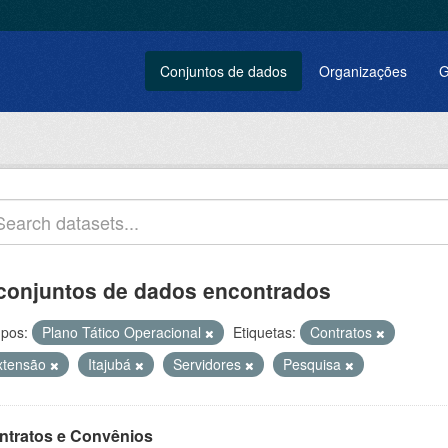
Conjuntos de dados
Organizações
G
conjuntos de dados encontrados
pos:
Plano Tático Operacional
Etiquetas:
Contratos
xtensão
Itajubá
Servidores
Pesquisa
ntratos e Convênios