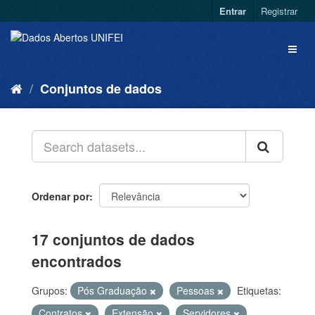
Entrar
Registrar
Conjuntos de dados
Ordenar por
17 conjuntos de dados
encontrados
Grupos:
Pós Graduação
Pessoas
Etiquetas:
Contratos
Extensão
Servidores