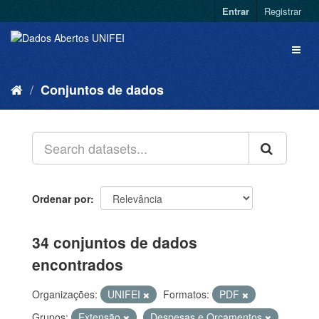
Entrar
Registrar
Conjuntos de dados
Ordenar por
34 conjuntos de dados
encontrados
Organizações:
UNIFEI
Formatos:
PDF
Grupos:
Extensão
Despesas e Orçamentos