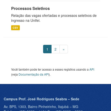
Processos Seletivos
Relação das vagas ofertadas e processos seletivos de
ingresso na Unifei.
CSV
1
2
»
Você também pode ter acesso a esses registros usando a
API
(veja
Documentação da API
).
Campus Prof. José Rodrigues Seabra – Sede
Av. BPS, 1303, Bairro Pinheirinho, Itajubá – MG