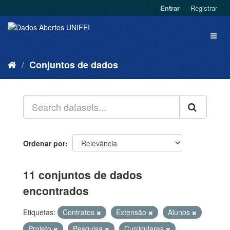
Entrar
Registrar
Conjuntos de dados
Ordenar por
11 conjuntos de dados
encontrados
Etiquetas:
Contratos
Extensão
Alunos
Projeto
Pesquisa
Curriculares