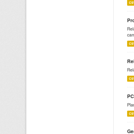
CS
Pr
Rel
cam
CS
Re
Rel
CS
PC
Pla
CS
Ge