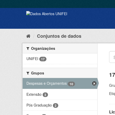
Conjuntos de dados
Organizações
UNIFEI
17
Grupos
17
Despesas e Orçamentos
10
Gru
Eti
Extensão
3
Pós Graduação
2
Lic