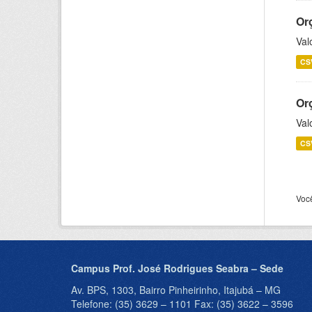
Or
Val
CS
Or
Val
CS
Voc
Campus Prof. José Rodrigues Seabra – Sede
Av. BPS, 1303, Bairro Pinheirinho, Itajubá – MG
Telefone: (35) 3629 – 1101 Fax: (35) 3622 – 3596