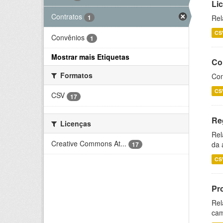
Li
Contratos
1
Rel
CS
Convênios
1
Mostrar mais Etiquetas
Co
Formatos
Con
CS
CSV
17
Re
Licenças
Rel
Creative Commons At...
da 
17
CS
Pr
Rel
cam