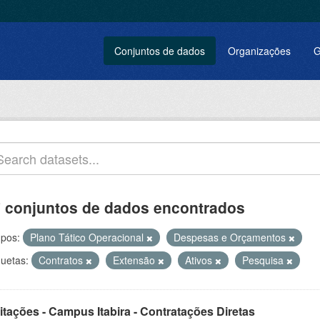
Conjuntos de dados
Organizações
G
 conjuntos de dados encontrados
pos:
Plano Tático Operacional
Despesas e Orçamentos
quetas:
Contratos
Extensão
Ativos
Pesquisa
itações - Campus Itabira - Contratações Diretas