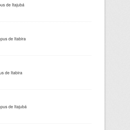
pus de Itajubá
pus de Itabira
s de Itabira
mpus de Itajubá