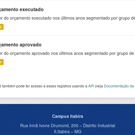
çamento executado
or do orçamento executado nos últimos anos segmentado por grupo d
V
çamento aprovado
or do orçamento aprovado nos últimos anos segmentado por grupo de
V
ê também pode ter acesso a esses registros usando a
API
(veja
Documentação da 
Campus Itabira
Rua Irmã Ivone Drumond, 200 – Distrito Industrial
II,Itabira – MG