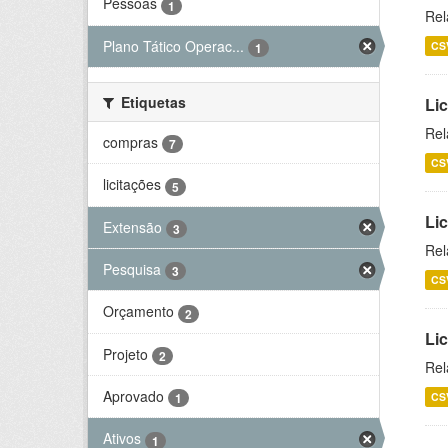
Pessoas
1
Rel
Plano Tático Operac...
CS
1
Etiquetas
Lic
Rel
compras
7
CS
licitações
5
Lic
Extensão
3
Rel
Pesquisa
3
CS
Orçamento
2
Li
Projeto
2
Rel
Aprovado
CS
1
Ativos
1