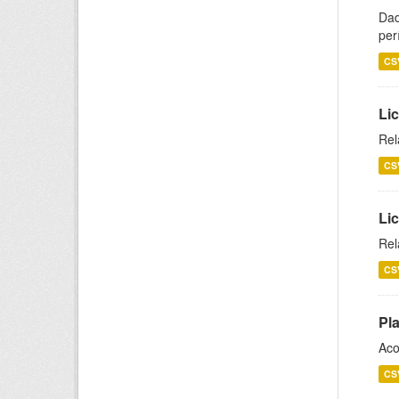
Dad
per
CS
Lic
Rel
CS
Lic
Rel
CS
Pl
Aco
CS