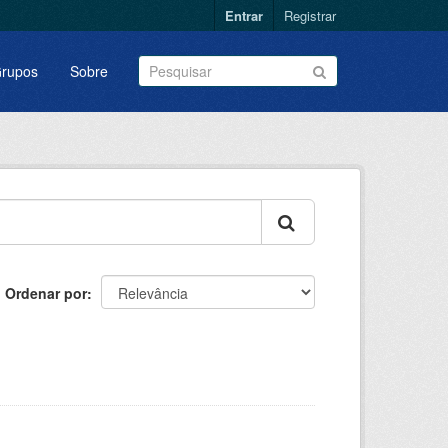
Entrar
Registrar
rupos
Sobre
Ordenar por