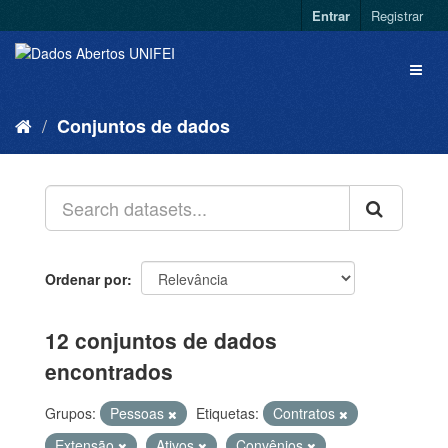
Entrar
Registrar
Conjuntos de dados
Ordenar por
12 conjuntos de dados
encontrados
Grupos:
Pessoas
Etiquetas:
Contratos
Extensão
Ativos
Convênios