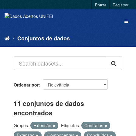
Entrar
Registrar
Conjuntos de dados
Ordenar por
11 conjuntos de dados
encontrados
Grupos:
Extensão
Etiquetas:
Contratos
Extensão
Componentes
Concluídos