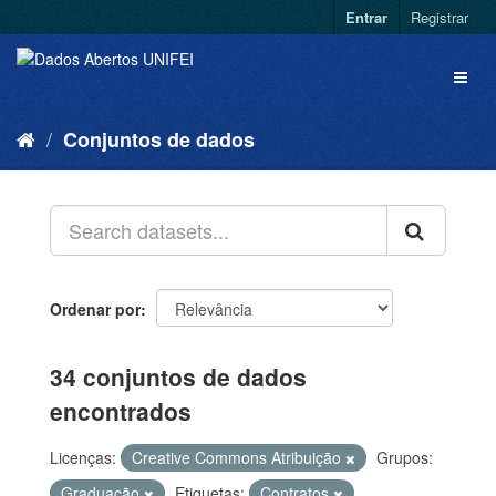
Entrar
Registrar
Conjuntos de dados
Ordenar por
34 conjuntos de dados
encontrados
Licenças:
Creative Commons Atribuição
Grupos:
Graduação
Etiquetas:
Contratos