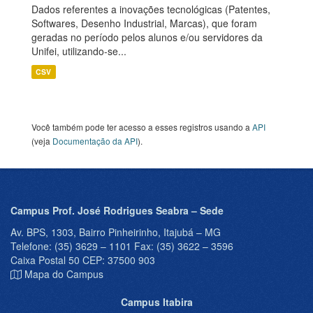
Dados referentes a inovações tecnológicas (Patentes,
Softwares, Desenho Industrial, Marcas), que foram
geradas no período pelos alunos e/ou servidores da
Unifei, utilizando-se...
CSV
Você também pode ter acesso a esses registros usando a
API
(veja
Documentação da API
).
Campus Prof. José Rodrigues Seabra – Sede
Av. BPS, 1303, Bairro Pinheirinho, Itajubá – MG
Telefone: (35) 3629 – 1101 Fax: (35) 3622 – 3596
Caixa Postal 50 CEP: 37500 903
Mapa do Campus
Campus Itabira