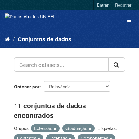
Entrar
Registrar
Conjuntos de dados
Ordenar por
11 conjuntos de dados
encontrados
Grupos:
Extensão
Graduação
Etiquetas:
Contratos
Extensão
Componentes