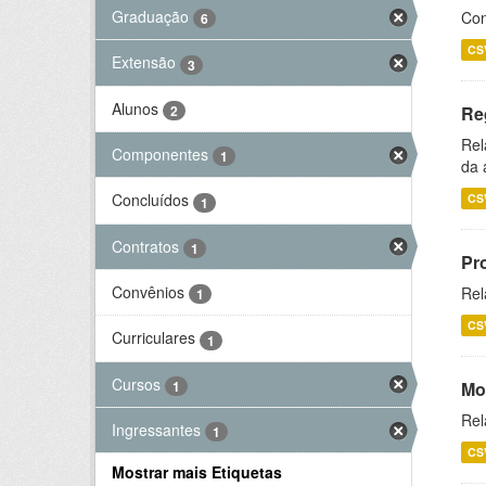
Graduação
Con
6
CS
Extensão
3
Alunos
2
Re
Rel
Componentes
1
da 
Concluídos
CS
1
Contratos
1
Pr
Convênios
Rel
1
CS
Curriculares
1
Cursos
1
Mo
Rel
Ingressantes
1
CS
Mostrar mais Etiquetas