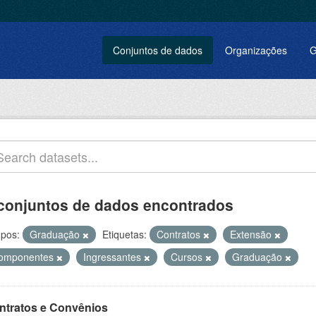
Conjuntos de dados
Organizações
G
conjuntos de dados encontrados
pos:
Graduação
Etiquetas:
Contratos
Extensão
omponentes
Ingressantes
Cursos
Graduação
ntratos e Convênios