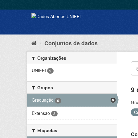
Conjuntos de dados
Organizações
UNIFEI
9
Grupos
9 
Graduação
6
Gru
C
Extensão
3
Etiquetas
Co