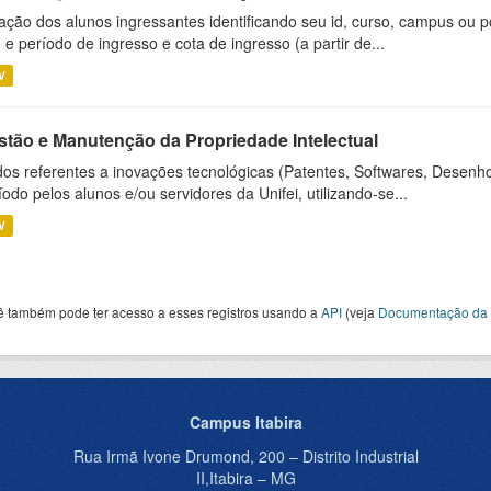
ação dos alunos ingressantes identificando seu id, curso, campus ou p
 e período de ingresso e cota de ingresso (a partir de...
V
stão e Manutenção da Propriedade Intelectual
os referentes a inovações tecnológicas (Patentes, Softwares, Desenho
íodo pelos alunos e/ou servidores da Unifei, utilizando-se...
V
ê também pode ter acesso a esses registros usando a
API
(veja
Documentação da 
Campus Itabira
Rua Irmã Ivone Drumond, 200 – Distrito Industrial
II,Itabira – MG