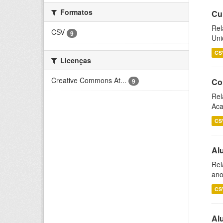
Formatos
Cu
Rel
CSV
9
Uni
CS
Licenças
Creative Commons At...
Co
9
Rel
Aca
CS
Al
Rel
ano
CS
Al