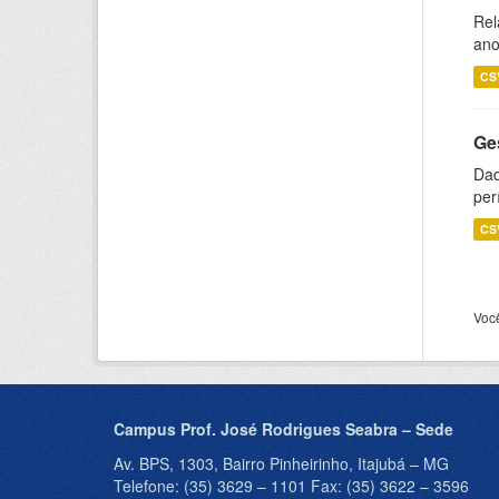
Rel
ano
CS
Ge
Dad
per
CS
Voc
Campus Prof. José Rodrigues Seabra – Sede
Av. BPS, 1303, Bairro Pinheirinho, Itajubá – MG
Telefone: (35) 3629 – 1101 Fax: (35) 3622 – 3596