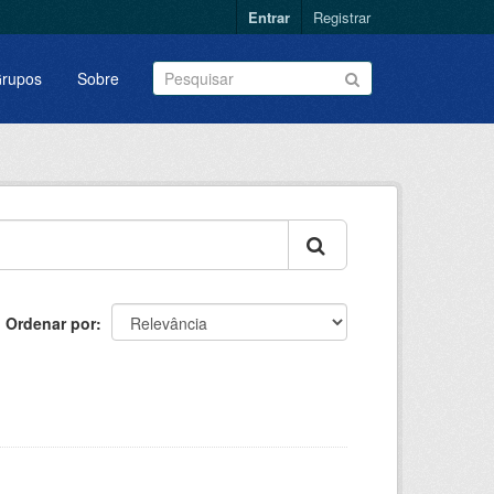
Entrar
Registrar
rupos
Sobre
Ordenar por