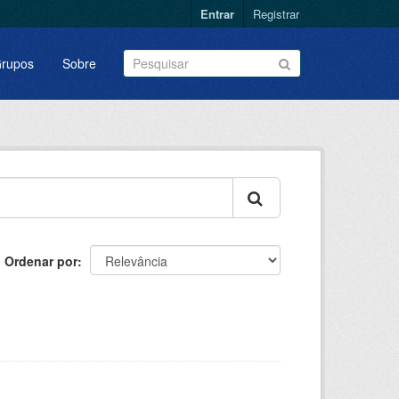
Entrar
Registrar
rupos
Sobre
Ordenar por