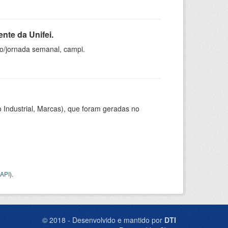
nte da Unifei.
ho/jornada semanal, campi.
 Industrial, Marcas), que foram geradas no
API
).
© 2018 - Desenvolvido e mantido por
DTI