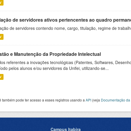
V
lação de servidores ativos pertencentes ao quadro permane
ação de servidores contendo nome, cargo, titulação, regime de trabal
V
stão e Manutenção da Propriedade Intelectual
os referentes a inovações tecnológicas (Patentes, Softwares, Desenho
íodo pelos alunos e/ou servidores da Unifei, utilizando-se...
V
ê também pode ter acesso a esses registros usando a
API
(veja
Documentação da 
Campus Itabira