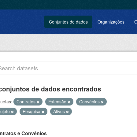
Conjuntos de dados
Organizações
G
conjuntos de dados encontrados
quetas:
Contratos
Extensão
Convênios
rojeto
Pesquisa
Ativos
ntratos e Convênios