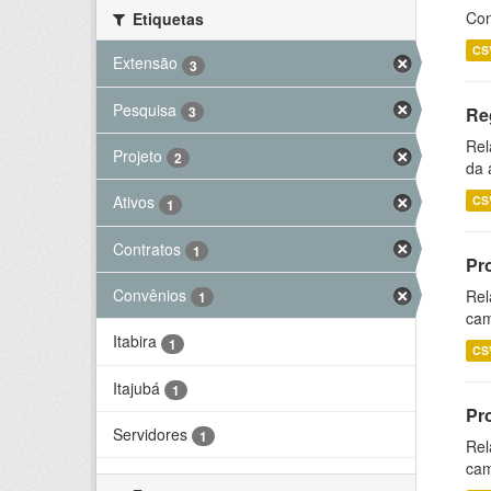
Con
Etiquetas
CS
Extensão
3
Pesquisa
3
Re
Rel
Projeto
2
da 
Ativos
CS
1
Contratos
1
Pr
Convênios
Rel
1
cam
Itabira
1
CS
Itajubá
1
Pr
Servidores
1
Rel
cam