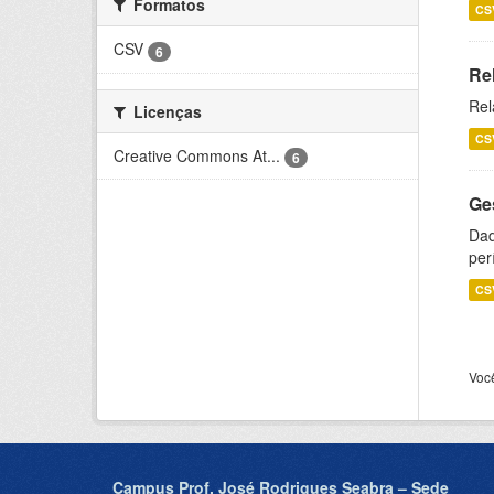
Formatos
CS
CSV
6
Re
Rel
Licenças
CS
Creative Commons At...
6
Ge
Dad
per
CS
Voc
Campus Prof. José Rodrigues Seabra – Sede