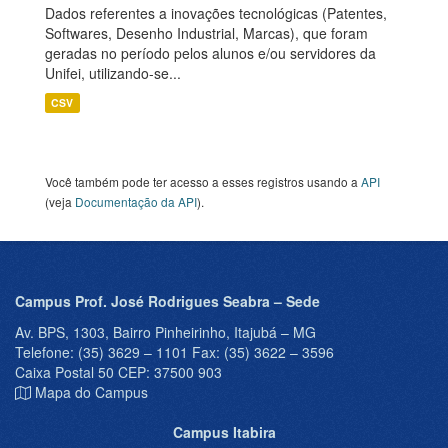
Dados referentes a inovações tecnológicas (Patentes,
Softwares, Desenho Industrial, Marcas), que foram
geradas no período pelos alunos e/ou servidores da
Unifei, utilizando-se...
CSV
Você também pode ter acesso a esses registros usando a
API
(veja
Documentação da API
).
Campus Prof. José Rodrigues Seabra – Sede
Av. BPS, 1303, Bairro Pinheirinho, Itajubá – MG
Telefone: (35) 3629 – 1101 Fax: (35) 3622 – 3596
Caixa Postal 50 CEP: 37500 903
Mapa do Campus
Campus Itabira