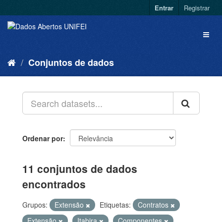
Entrar
Registrar
Conjuntos de dados
Ordenar por
11 conjuntos de dados
encontrados
Grupos:
Extensão
Etiquetas:
Contratos
Extensão
Itabira
Componentes