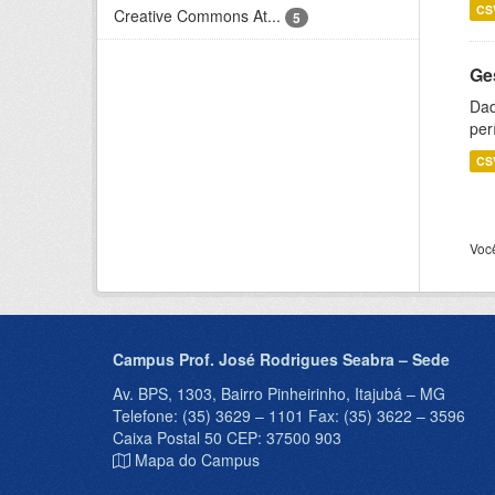
CS
Creative Commons At...
5
Ge
Dad
per
CS
Voc
Campus Prof. José Rodrigues Seabra – Sede
Av. BPS, 1303, Bairro Pinheirinho, Itajubá – MG
Telefone: (35) 3629 – 1101 Fax: (35) 3622 – 3596
Caixa Postal 50 CEP: 37500 903
Mapa do Campus