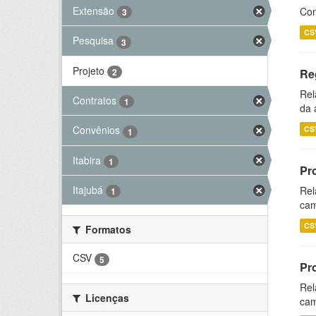
Extensão
Con
3
CS
Pesquisa
3
Projeto
2
Re
Rel
Contratos
1
da 
Convênios
CS
1
Itabira
1
Pr
Itajubá
Rel
1
cam
CS
Formatos
CSV
5
Pr
Rel
Licenças
cam