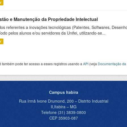
V
stão e Manutenção da Propriedade Intelectual
os referentes a inovações tecnológicas (Patentes, Softwares, Desenho
íodo pelos alunos e/ou servidores da Unifei, utilizando-se...
V
ê também pode ter acesso a esses registros usando a
API
(veja
Documentação da 
Campus Itabira
Rua Irmã Ivone Drumond, 200 – Distrito Industrial
II,Itabira – MG
Telefone (31) 3839-0800
CEP 35903-087