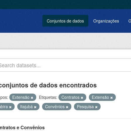
Conjuntos de dados
Organizações
G
conjuntos de dados encontrados
pos:
Extensão
Etiquetas:
Contratos
Extensão
abira
Itajubá
Convênios
Pesquisa
ntratos e Convênios