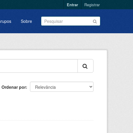
Entrar
Registrar
rupos
Sobre
Ordenar por