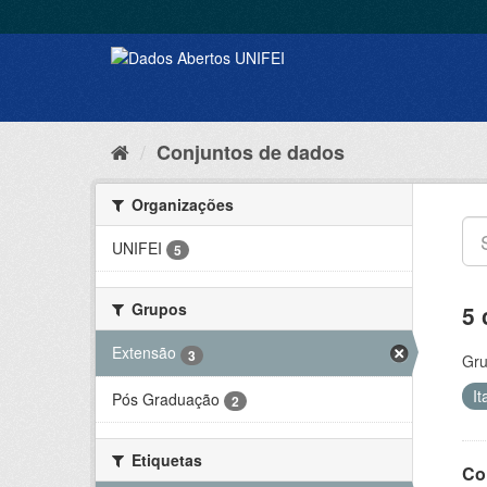
Conjuntos de dados
Organizações
UNIFEI
5
Grupos
5 
Extensão
3
Gru
It
Pós Graduação
2
Etiquetas
Co