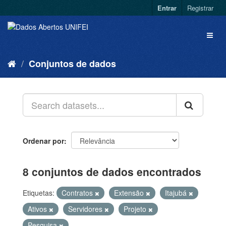
Entrar
Registrar
Conjuntos de dados
Ordenar por
8 conjuntos de dados encontrados
Etiquetas:
Contratos
Extensão
Itajubá
Ativos
Servidores
Projeto
Pesquisa