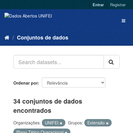
Entrar
Registrar
Conjuntos de dados
Ordenar por
34 conjuntos de dados
encontrados
Organizações:
UNIFEI
Grupos:
Extensão
Plano Tático Operacional