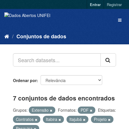
Entrar
Registrar
Conjuntos de dados
Ordenar por
7 conjuntos de dados encontrados
Grupos:
Extensão
Formatos:
PDF
Etiquetas:
Contratos
Itabira
Itajubá
Projeto
Pesquisa