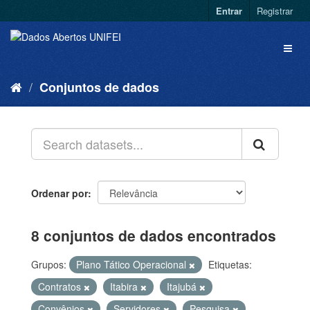
Entrar
Registrar
Conjuntos de dados
Ordenar por
8 conjuntos de dados encontrados
Grupos:
Plano Tático Operacional
Etiquetas:
Contratos
Itabira
Itajubá
Convênios
Servidores
Pesquisa