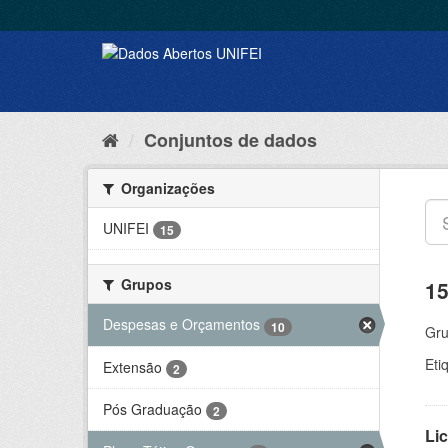
Conjuntos de dados
Organizações
UNIFEI
15
Grupos
15
Despesas e Orçamentos
10
Gru
Eti
Extensão
2
Pós Graduação
2
Lic