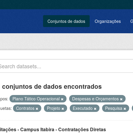
Conjuntos de dados
Organizações
G
 conjuntos de dados encontrados
pos:
Plano Tático Operacional
Despesas e Orçamentos
quetas:
Contratos
Projeto
Executado
Pesquisa
itações - Campus Itabira - Contratações Diretas