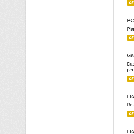
CS
PC
Pla
CS
Ge
Dad
per
CS
Lic
Rel
CS
Lic