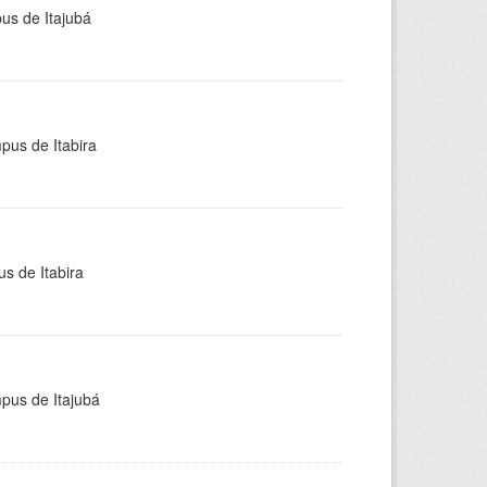
pus de Itajubá
pus de Itabira
s de Itabira
mpus de Itajubá