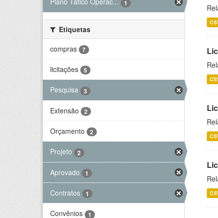
Plano Tático Operac...
1
Rel
CS
Etiquetas
compras
7
Lic
Rel
licitações
5
CS
Pesquisa
3
Lic
Extensão
2
Rel
Orçamento
2
CS
Projeto
2
Li
Aprovado
1
Rel
Contratos
CS
1
Convênios
1