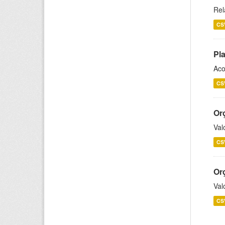
Rel
CS
Pl
Aco
CS
Or
Val
CS
Or
Val
CS