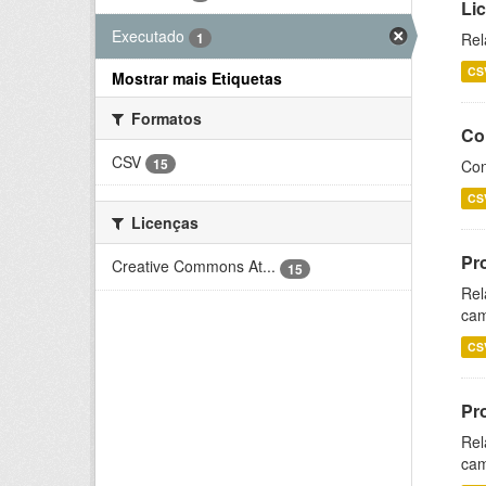
Li
Executado
1
Rel
CS
Mostrar mais Etiquetas
Formatos
Co
CSV
15
Con
CS
Licenças
Pr
Creative Commons At...
15
Rel
cam
CS
Pr
Rel
cam