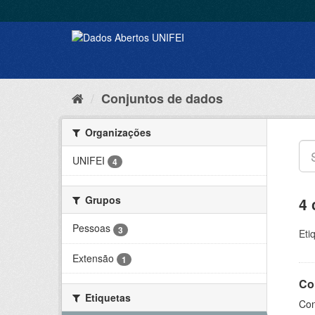
Conjuntos de dados
Organizações
UNIFEI
4
Grupos
4 
Pessoas
3
Eti
Extensão
1
Co
Etiquetas
Con