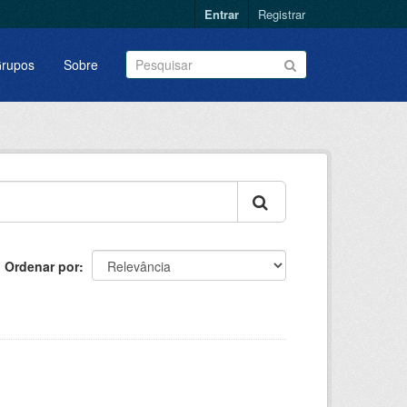
Entrar
Registrar
rupos
Sobre
Ordenar por