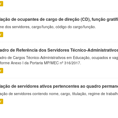
V
ação de ocupantes de cargo de direção (CD), função gratifi
e dos servidores, cargo/função, código do cargo/função.
V
adro de Referência dos Servidores Técnico-Administrati
dro de Cargos Técnico-Administrativos em Educação, ocupados e vagos 
forme Anexo I da Portaria MP/MEC nº 316/2017.
V
lação de servidores ativos pertencentes ao quadro permane
ação de servidores contendo nome, cargo, titulação, regime de trabal
V