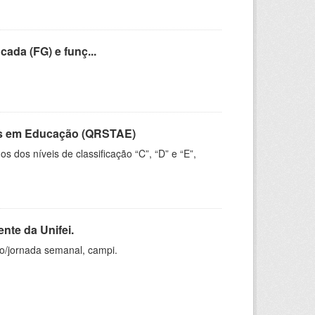
cada (FG) e funç...
vos em Educação (QRSTAE)
dos níveis de classificação “C”, “D” e “E”,
nte da Unifei.
ho/jornada semanal, campi.