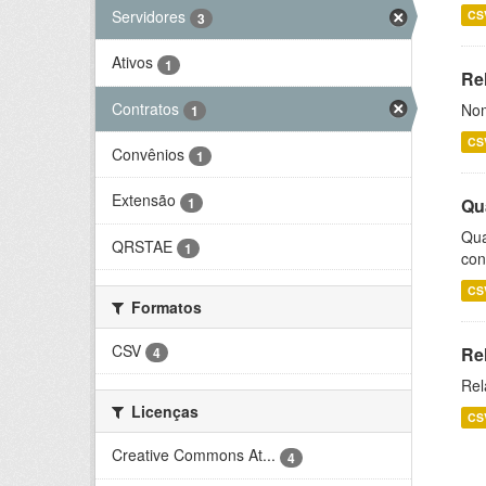
Servidores
CS
3
Ativos
1
Rel
Contratos
Nom
1
CS
Convênios
1
Extensão
1
Qu
Qua
QRSTAE
1
con
CS
Formatos
CSV
Re
4
Rel
Licenças
CS
Creative Commons At...
4