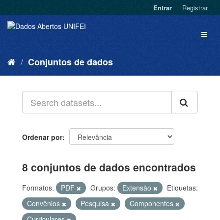
Entrar
Registrar
Conjuntos de dados
Ordenar por
8 conjuntos de dados encontrados
Formatos:
PDF
Grupos:
Extensão
Etiquetas:
Convênios
Pesquisa
Componentes
Curriculares