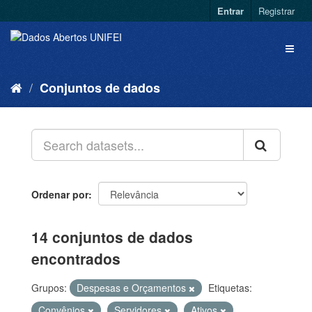
Entrar
Registrar
Conjuntos de dados
Ordenar por
14 conjuntos de dados
encontrados
Grupos:
Despesas e Orçamentos
Etiquetas:
Convênios
Servidores
Ativos