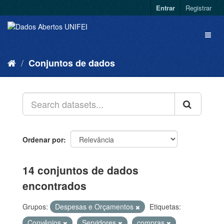
Entrar
Registrar
Conjuntos de dados
Ordenar por
14 conjuntos de dados
encontrados
Grupos:
Despesas e Orçamentos
Etiquetas:
Convênios
Servidores
compras