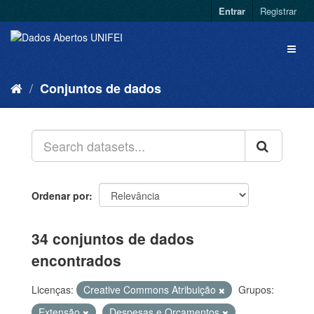
Entrar
Registrar
Conjuntos de dados
Ordenar por
34 conjuntos de dados
encontrados
Licenças:
Creative Commons Atribuição
Grupos:
Extensão
Despesas e Orçamentos