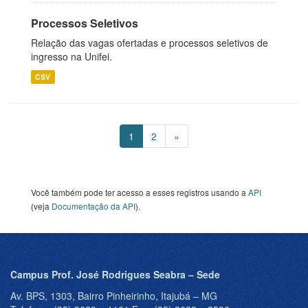
Processos Seletivos
Relação das vagas ofertadas e processos seletivos de
ingresso na Unifei.
CSV
1
2
»
Você também pode ter acesso a esses registros usando a
API
(veja
Documentação da API
).
Campus Prof. José Rodrigues Seabra – Sede
Av. BPS, 1303, Bairro Pinheirinho, Itajubá – MG