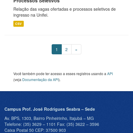
Processos Seletivos
Relação das vagas ofertadas e processos seletivos de
ingresso na Unifei.
CSV
1
2
»
Você também pode ter acesso a esses registros usando a
API
(veja
Documentação da API
).
Campus Prof. José Rodrigues Seabra – Sede
Av. BPS, 1303, Bairro Pinheirinho, Itajubá – MG
Telefone: (35) 3629 – 1101 Fax: (35) 3622 – 3596
Caixa Postal 50 CEP: 37500 903